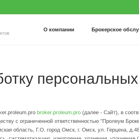
О компании
Брокерское обсл
ктов
Proleum SWAP
ботку персональны
ker.proleum.pro
broker.proleum.pro
(далее - Сайт), в соот
еству с ограниченной ответственностью "Пролеум Броке
ая область, Г.О. город Омск, г. Омск, ул. Герцена, д.48
ь, систематизацию, накопление, хранение, уточнение (